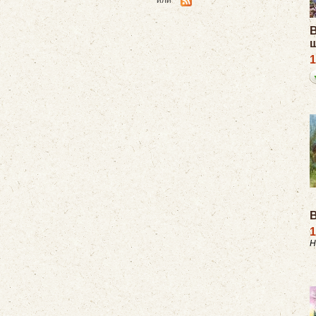
или
В
1
1
Н