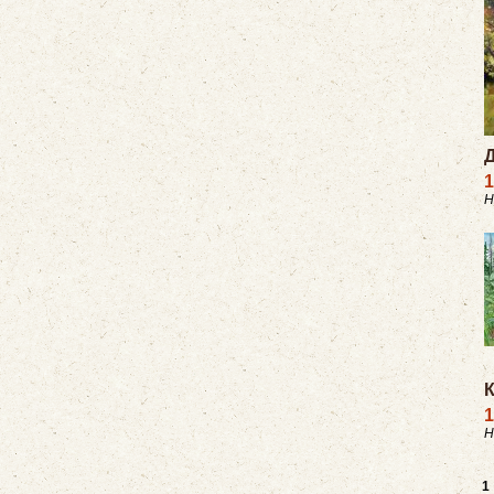
Д
1
Н
1
Н
1