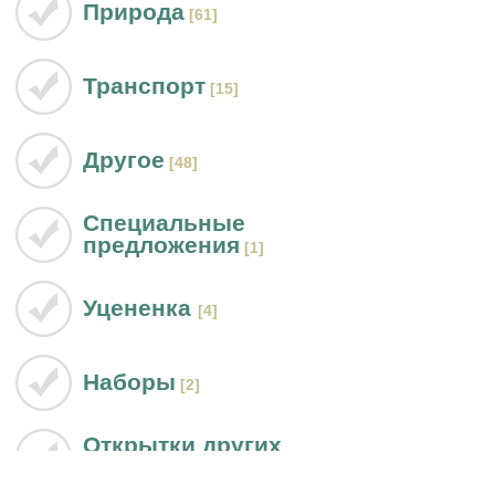
Природа
[61]
Транспорт
[15]
Другое
[48]
Специальные
предложения
[1]
Уцененка
[4]
Наборы
[2]
Открытки других
производителей
[24]