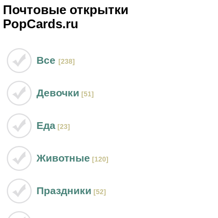
Почтовые открытки
PopCards.ru
Все
[238]
Девочки
[51]
Еда
[23]
Животные
[120]
Праздники
[52]